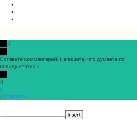
0
Оставьте комментарий! Напишите, что думаете по
поводу статьи.
x
(
)
x
|
Ответить
Insert