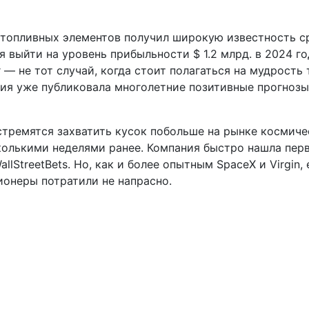
топливных элементов получил широкую известность с
я выйти на уровень прибыльности $ 1.2 млрд. в 2024 го
r — не тот случай, когда стоит полагаться на мудрость
ия уже публиковала многолетние позитивные прогнозы
стремятся захватить кусок побольше на рынке космиче
колькими неделями ранее. Компания быстро нашла пер
lStreetBets. Но, как и более опытным SpaceX и Virgin, 
ионеры потратили не напрасно.