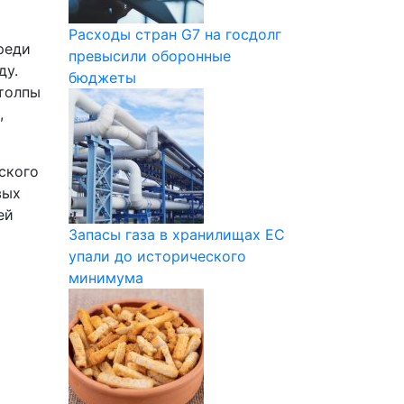
Расходы стран G7 на госдолг
реди
превысили оборонные
ду.
бюджеты
 толпы
,
ского
вых
ей
Запасы газа в хранилищах ЕС
упали до исторического
минимума