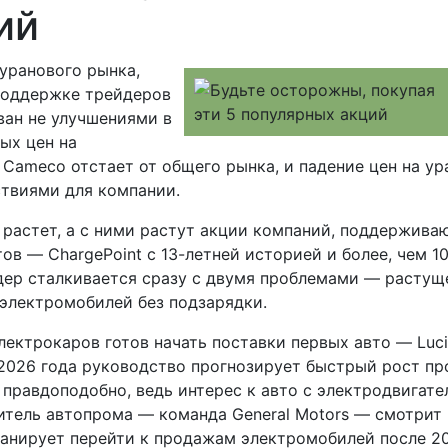
ий
уранового рынка,
поддержке трейдеров
зван не улучшениями в
ых цен на
 Cameco отстает от общего рынка, и падение цен на ур
ствиями для компании.
растет, а с ними растут акции компаний, поддержив
ов — ChargePoint с 13-летней историей и более, чем 1
дер сталкивается сразу с двумя проблемами — растущ
электромобилей без подзарядки.
ктрокаров готов начать поставки первых авто — Luci
о 2026 года руководство прогнозирует быстрый рост п
о правдоподобно, ведь интерес к авто с электродвигат
итель автопрома — команда General Motors — смотрит 
ланирует перейти к продажам электромобилей после 2