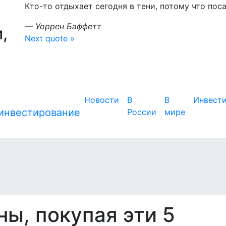
Кто-то отдыхает сегодня в тени, потому что пос
—
Уоррен Баффетт
,
Next quote »
Новости
В
В
Инвест
России
мире
ы, покупая эти 5