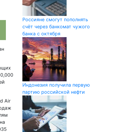
Россияне смогут пополнять
счёт через банкомат чужого
банка с октября
ан
ающих
00,000
ей
Индонезия получила первую
партию российской нефти
d Air
родаж
елям
на
035