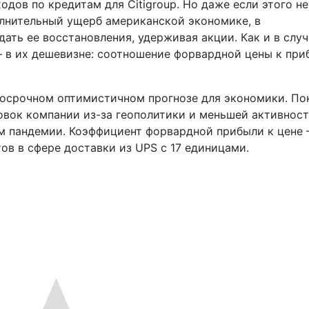
дов по кредитам для Citigroup. Но даже если этого не
олнительный ущерб американской экономике, в
ть ее восстановления, удерживая акции. Как и в случ
 — в их дешевизне: соотношение форвардной цены к при
госрочном оптимистичном прогнозе для экономики. По
овок компании из-за геополитики и меньшей активнос
м пандемии. Коэффициент форвардной прибыли к цене —
ов в сфере доставки из UPS с 17 единицами.