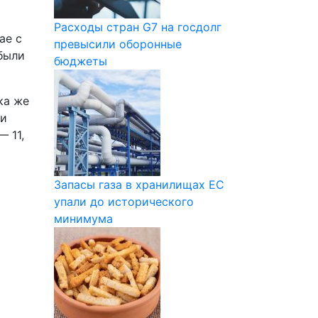
Расходы стран G7 на госдолг
ае с
превысили оборонные
были
бюджеты
ка же
ти
 11,
Запасы газа в хранилищах ЕС
упали до исторического
минимума