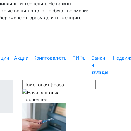
циплины и терпения. Не важны
торые вещи просто требуют времени:
абеременеют сразу девять женщин.
иции
Акции
Криптовалюты
ПИФы
Банки
Недвиж
и
вклады
Последнее