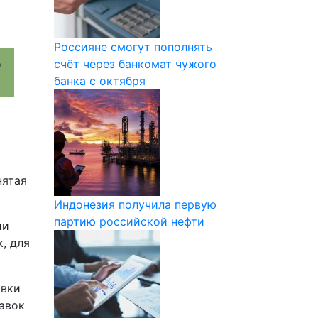
Россияне смогут пополнять
счёт через банкомат чужого
банка с октября
нятая
Индонезия получила первую
партию российской нефти
ии
, для
авки
авок