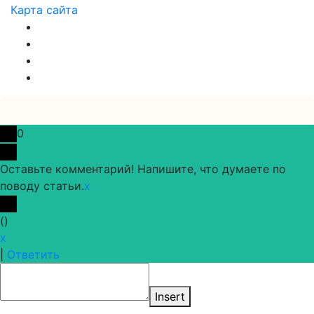
Карта сайта
0
Оставьте комментарий! Напишите, что думаете по
поводу статьи.
x
(
)
x
|
Ответить
Insert