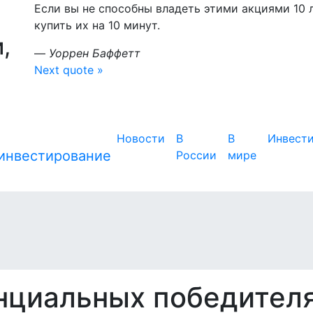
Если вы не способны владеть этими акциями 10 л
купить их на 10 минут.
,
—
Уоррен Баффетт
Next quote »
Новости
В
В
Инвест
России
мире
нциальных победител