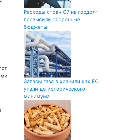
и
Расходы стран G7 на госдолг
превысили оборонные
бюджеты
тот
ами
Запасы газа в хранилищах ЕС
упали до исторического
минимума
ы