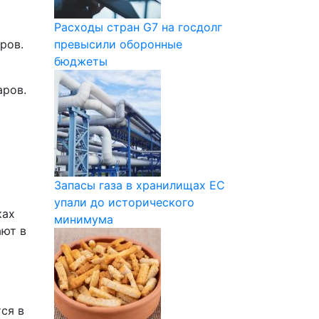
Расходы стран G7 на госдолг
ров.
превысили оборонные
бюджеты
аров.
Запасы газа в хранилищах ЕС
упали до исторического
ках
минимума
ают в
ся в