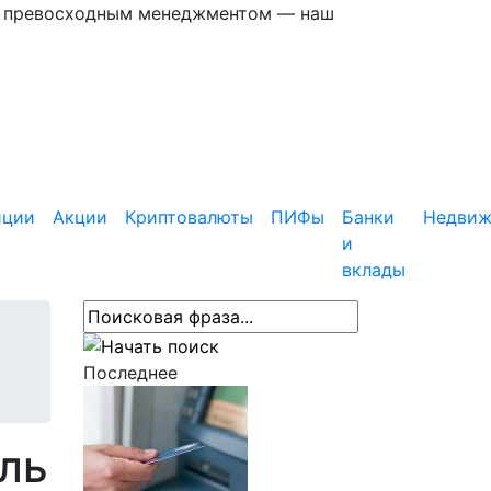
 с превосходным менеджментом — наш
иции
Акции
Криптовалюты
ПИФы
Банки
Недвиж
и
вклады
Последнее
ль