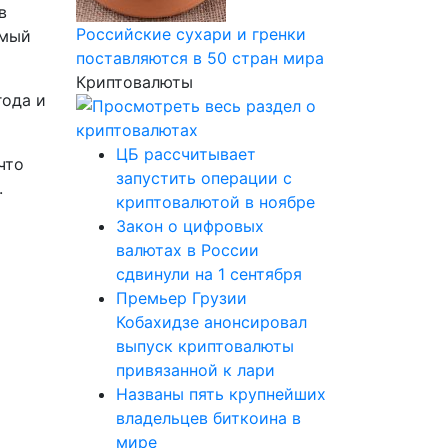
в
Российские сухари и гренки
емый
поставляются в 50 стран мира
Криптовалюты
года и
ЦБ рассчитывает
что
запустить операции с
.
криптовалютой в ноябре
Закон о цифровых
валютах в России
сдвинули на 1 сентября
Премьер Грузии
Кобахидзе анонсировал
выпуск криптовалюты
привязанной к лари
Названы пять крупнейших
владельцев биткоина в
мире