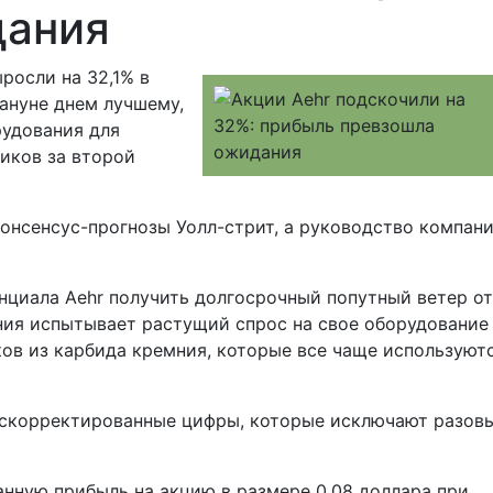
дания
ыросли на 32,1% в
нуне днем ​​лучшему,
рудования для
иков за второй
консенсус-прогнозы Уолл-стрит, а руководство компан
нциала Aehr получить долгосрочный попутный ветер от
ния испытывает растущий спрос на свое оборудование
в из карбида кремния, которые все чаще используютс
 скорректированные цифры, которые исключают разов
нную прибыль на акцию в размере 0,08 доллара при