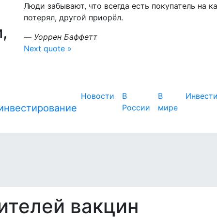
Люди забывают, что всегда есть покупатель на к
потерял, другой приорёл.
,
—
Уоррен Баффетт
Next quote »
Новости
В
В
Инвест
России
мире
ителей вакцин