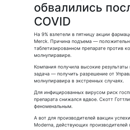
обвалились посл
COVID
На 9% взлетели в пятницу акции фарма
Merck. Причина подъема — положительн
таблетизированном препарате против к
молнупиравире.
Компания получила высокие результаты
задача — получить разрешение от Управ
молнупиравира в экстренных случаях.
Для инфицированных вирусом риск госп
препарата снижался вдвое. Скотт Готтли
феноменальным.
А вот для производителей вакцин успех
Moderna, действующих производителей в