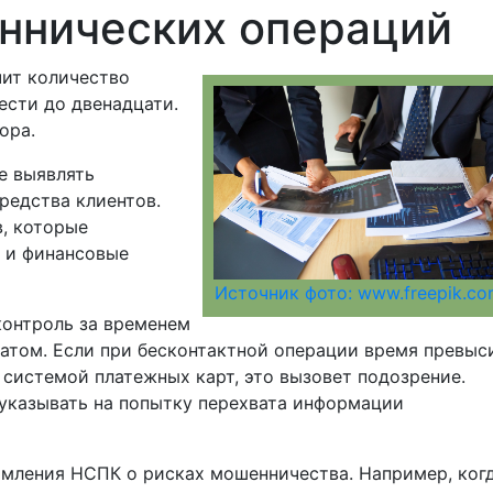
ннических операций
чит количество
ести до двенадцати.
ора.
е выявлять
редства клиентов.
, которые
е и финансовые
Источник фото: www.freepik.c
контроль за временем
атом. Если при бесконтактной операции время превыс
системой платежных карт, это вызовет подозрение.
казывать на попытку перехвата информации
омления НСПК о рисках мошенничества. Например, ког