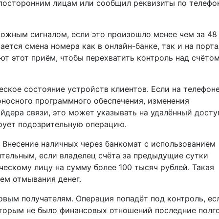
 посторонним лицам или сообщил реквизиты по телефо
ожным сигналом, если это произошло менее чем за 48
ается смена номера как в онлайн-банке, так и на порта
ют этот приём, чтобы перехватить контроль над счёто
еское состояние устройств клиентов. Если на телефон
носного программного обеспечения, изменения
дера связи, это может указывать на удалённый досту
рует подозрительную операцию.
 Внесение наличных через банкомат с использованием
тельным, если владелец счёта за предыдущие сутки
ескому лицу на сумму более 100 тысяч рублей. Такая
ем отмывания денег.
овым получателям. Операция попадёт под контроль, ес
которым не было финансовых отношений последние полго