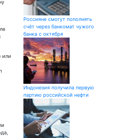
ну
Россияне смогут пополнять
счёт через банкомат чужого
ле
банка с октября
м
е или
п
Индонезия получила первую
партию российской нефти
ли
да,