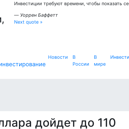
Инвестиции требуют времени, чтобы показать себ
—
Уоррен Баффетт
,
Next quote »
Новости
В
В
Инвест
России
мире
ллара дойдет до 110