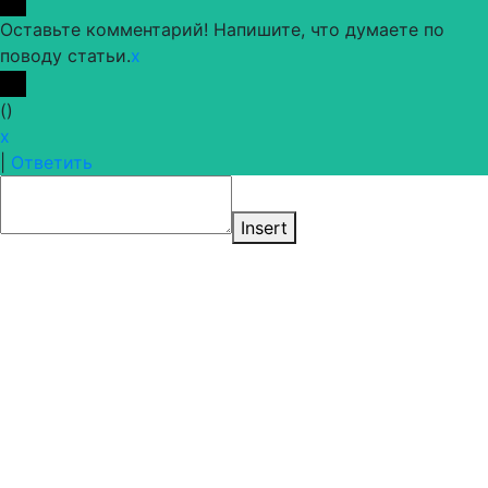
Оставьте комментарий! Напишите, что думаете по
поводу статьи.
x
(
)
x
|
Ответить
Insert