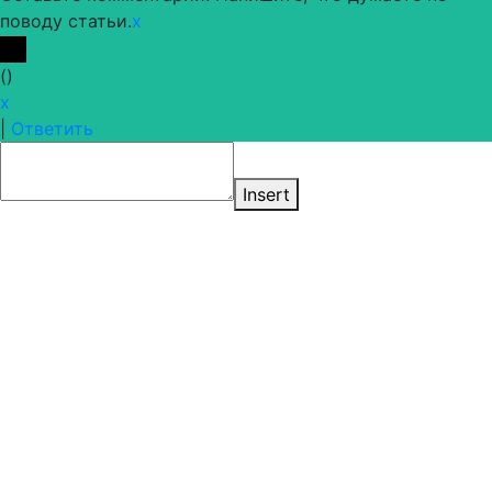
поводу статьи.
x
(
)
x
|
Ответить
Insert