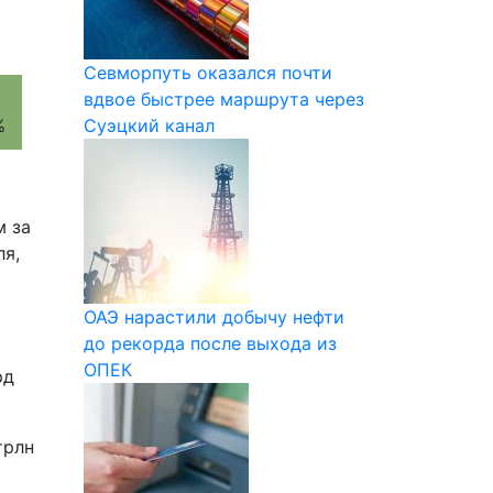
Севморпуть оказался почти
вдвое быстрее маршрута через
Суэцкий канал
м за
ля,
ОАЭ нарастили добычу нефти
до рекорда после выхода из
ОПЕК
рд
трлн