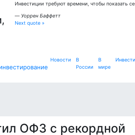
Инвестиции требуют времени, чтобы показать себ
—
Уоррен Баффетт
,
Next quote »
Новости
В
В
Инвест
России
мире
ил ОФЗ с рекордной