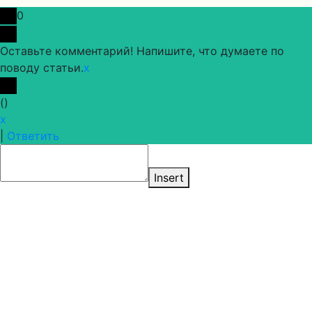
0
Оставьте комментарий! Напишите, что думаете по
поводу статьи.
x
(
)
x
|
Ответить
Insert