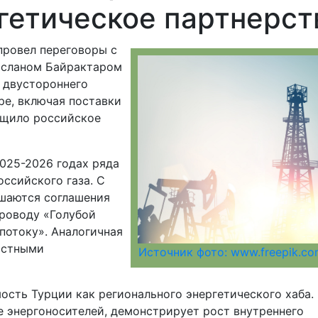
гетическое партнерст
провел переговоры с
рсланом Байрактаром
 двустороннего
ре, включая поставки
бщило российское
2025-2026 годах ряда
ссийского газа. С
ршаются соглашения
проводу «Голубой
потоку». Аналогичная
астными
Источник фото: www.freepik.c
ость Турции как регионального энергетического хаба.
е энергоносителей, демонстрирует рост внутреннего