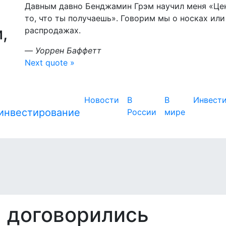
Давным давно Бенджамин Грэм научил меня «Цена
то, что ты получаешь». Говорим мы о носках или
,
распродажах.
—
Уоррен Баффетт
Next quote »
Новости
В
В
Инвест
России
мире
я договорились