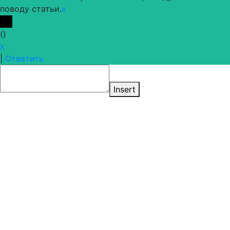
поводу статьи.
x
(
)
x
|
Ответить
Insert