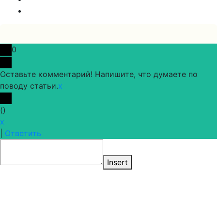
0
Оставьте комментарий! Напишите, что думаете по
поводу статьи.
x
(
)
x
|
Ответить
Insert