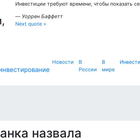
Инвестиции требуют времени, чтобы показать себ
—
Уоррен Баффетт
,
Next quote »
Новости
В
В
Инвест
России
мире
анка назвала