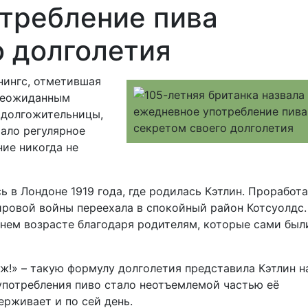
требление пива
о долголетия
нингс, отметившая
 неожиданным
 долгожительницы,
ало регулярное
ние никогда не
 в Лондоне 1919 года, где родилась Кэтлин. Проработ
ировой войны переехала в спокойный район Котсуолдс.
тнем возрасте благодаря родителям, которые сами был
уж!» – такую формулу долголетия представила Кэтлин н
 употребления пиво стало неотъемлемой частью её
ерживает и по сей день.