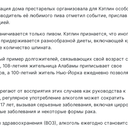
ация дома престарелых организовала для Кэтлин особ
водитель её любимого пива отметил событие, прислав
ией.
ничивается только пивом. Кэтлин признается, что ино
и придерживается разнообразной диеты, включающей к
е количество шпината.
ный пример долгожителей, связывающих свой возраст с
, 108-летняя жительница Алабамы приписывает свое
ов, а 100-летний житель Нью-Йорка ежедневно позвол
егают от восприятия этих случаев как руководства к
 регулярное употребление алкоголя может сократить
17 лет, вызывая серьезные заболевания, включая цирр
тые заболевания и некоторые формы рака.
 здравоохранения (ВОЗ), алкоголь ежегодно становитс