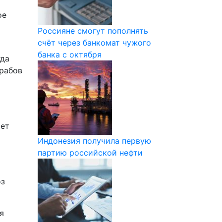
ое
Россияне смогут пополнять
счёт через банкомат чужого
банка с октября
гда
рабов
яет
Индонезия получила первую
партию российской нефти
оз
я