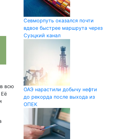
Севморпуть оказался почти
вдвое быстрее маршрута через
Суэцкий канал
ав всю
ОАЭ нарастили добычу нефти
 Её
до рекорда после выхода из
и
ОПЕК
а