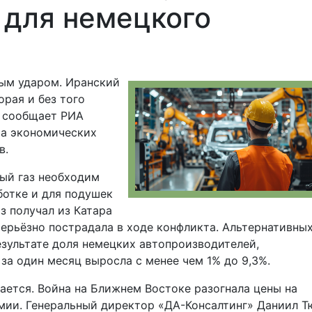
 для немецкого
ым ударом. Иранский
орая и без того
м сообщает РИА
та экономических
в.
ый газ необходим
ботке и для подушек
з получал из Катара
серьёзно пострадала в ходе конфликта. Альтернативны
езультате доля немецких автопроизводителей,
за один месяц выросла с менее чем 1% до 9,3%.
ается. Война на Ближнем Востоке разогнала цены на
мии. Генеральный директор «ДА-Консалтинг» Даниил Т