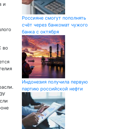
в и
Россияне смогут пополнять
счёт через банкомат чужого
шлого
банка с октября
С во
ется
гелия
Индонезия получила первую
расли.
партию российской нефти
РЭУ
асли
фоне