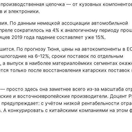
я производственная цепочка — от кузовных компоненто
в и электроники.
вия. По данным немецкой ассоциации автомобильной
преле сократилось на 4% к аналогичному периоду про
яцев 2019 года падение составляет уже 15%.
шится. По прогнозу Тюня, цены на автокомпоненты в Е
шлогодние на 6–12%, сроки поставок по отдельным
, а выпуск в наиболее материалоёмких сегментах окаж
ётся только после восстановления катарских поставок 
— просто здесь она заметнее всего из-за масштаба от
нские и восточноевропейские производители. Доцент 
 предупреждает: с учётом низкой рентабельности отр
. А конкурировать с китайскими компаниями на этом 