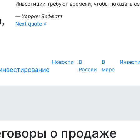
Инвестиции требуют времени, чтобы показать себ
—
Уоррен Баффетт
,
Next quote »
Новости
В
В
Инвест
России
мире
еговоры о продаже