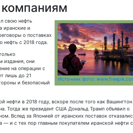
 компаниям
ил свою нефть
а иранские и
реговоры о поставках
 нефть с 2018 года.
только
м издания, они
ние на операции с
т лишь до 21
Источник фото: www.freepik.c
стороны и безопасный
й нефти в 2018 году, вскоре после того как Вашингтон
на. Тогда же президент США Дональд Трамп объявил о
ном. Вслед за Японией от иранских поставок отказалис
 — и с тех пор главным покупателем иранской нефти 