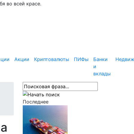
я во всей красе.
иции
Акции
Криптовалюты
ПИФы
Банки
Недвиж
и
вклады
Последнее
на