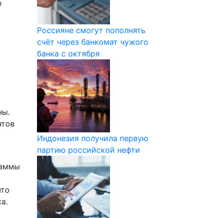
о
Россияне смогут пополнять
счёт через банкомат чужого
банка с октября
ны.
нтов
Индонезия получила первую
партию российской нефти
раммы
что
а.