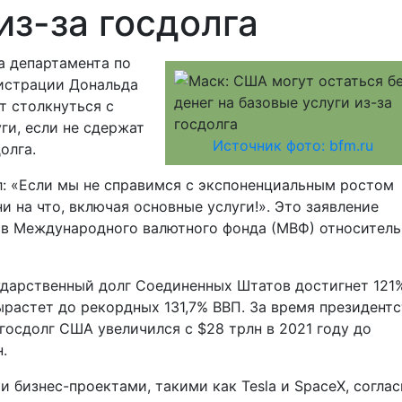
из-за госдолга
а департамента по
истрации Дональда
т столкнуться с
ги, если не сдержат
Источник фото: bfm.ru
олга.
л: «Если мы не справимся с экспоненциальным ростом
ни на что, включая основные услуги!». Это заявление
ов Международного валютного фонда (МВФ) относитель
ударственный долг Соединенных Штатов достигнет 121
вырастет до рекордных 131,7% ВВП. За время президент
госдолг США увеличился с $28 трлн в 2021 году до
.
 бизнес-проектами, такими как Tesla и SpaceX, соглас