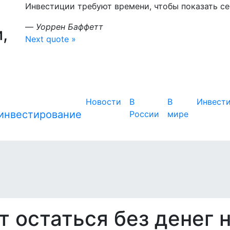
Инвестиции требуют времени, чтобы показать себ
—
Уоррен Баффетт
,
Next quote »
Новости
В
В
Инвест
России
мире
 остаться без денег 