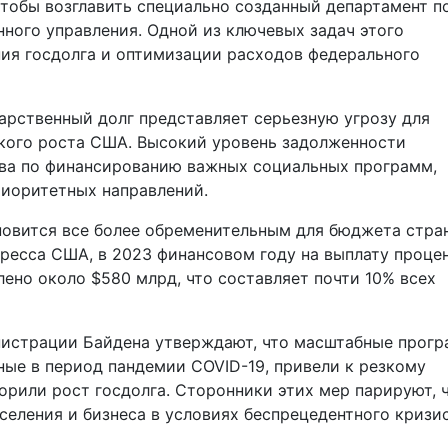
тобы возглавить специально созданный департамент п
ного управления. Одной из ключевых задач этого
ия госдолга и оптимизации расходов федерального
арственный долг представляет серьезную угрозу для
кого роста США. Высокий уровень задолженности
ва по финансированию важных социальных программ,
риоритетных направлений.
новится все более обременительным для бюджета стра
ресса США, в 2023 финансовом году на выплату проце
лено около $580 млрд, что составляет почти 10% всех
нистрации Байдена утверждают, что масштабные прог
ые в период пандемии COVID-19, привели к резкому
рили рост госдолга. Сторонники этих мер парируют, 
еления и бизнеса в условиях беспрецедентного кризис