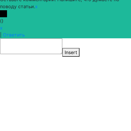
поводу статьи.
x
(
)
x
|
Ответить
Insert