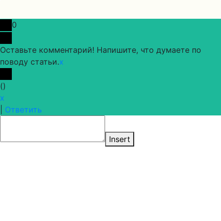
0
Оставьте комментарий! Напишите, что думаете по
поводу статьи.
x
(
)
x
|
Ответить
Insert