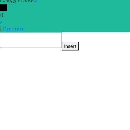
поводу статьи.
x
(
)
x
|
Ответить
Insert