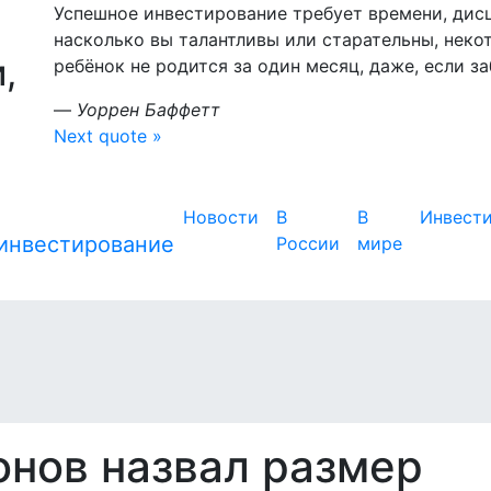
Успешное инвестирование требует времени, дис
насколько вы талантливы или старательны, неко
,
ребёнок не родится за один месяц, даже, если з
—
Уоррен Баффетт
Next quote »
Новости
В
В
Инвест
России
мире
нов назвал размер