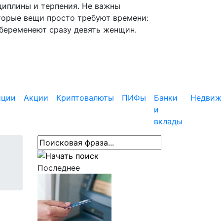
циплины и терпения. Не важны
торые вещи просто требуют времени:
абеременеют сразу девять женщин.
иции
Акции
Криптовалюты
ПИФы
Банки
Недвиж
и
вклады
Последнее