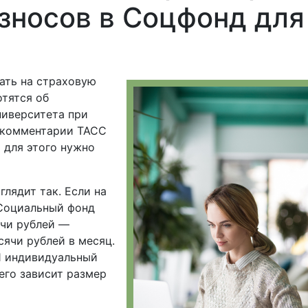
зносов в Соцфонд для
ать на страховую
отятся об
ниверситета при
 комментарии ТАСС
 для этого нужно
лядит так. Если на
 Социальный фонд
чи рублей —
сячи рублей в месяц.
1 индивидуальный
его зависит размер