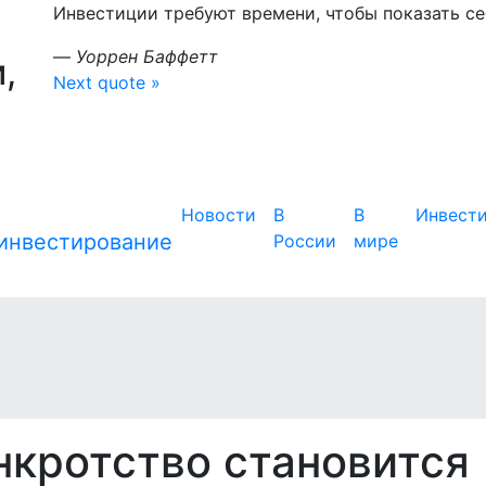
Инвестиции требуют времени, чтобы показать себ
—
Уоррен Баффетт
,
Next quote »
Новости
В
В
Инвест
России
мире
нкротство становится