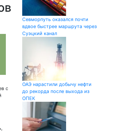
ов
Севморпуть оказался почти
вдвое быстрее маршрута через
Суэцкий канал
ОАЭ нарастили добычу нефти
ев с
до рекорда после выхода из
й
ОПЕК
,