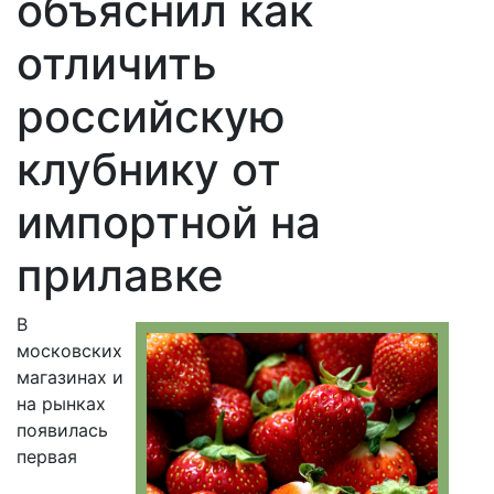
объяснил как
отличить
российскую
клубнику от
импортной на
прилавке
В
московских
магазинах и
на рынках
появилась
первая