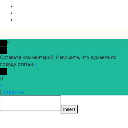
0
Оставьте комментарий! Напишите, что думаете по
поводу статьи.
x
(
)
x
|
Ответить
Insert