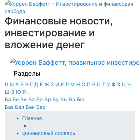
Финансовые новости,
инвестирование и
вложение денег
Разделы
D
N
А
Б
В
Г
Д
Е
Ж
З
И
К
Л
М
Н
О
П
Р
С
Т
У
Ф
Х
Ц
Ч
Ш
Э
Ю
Я
Ба
Бе
Би
Бл
Бо
Бр
Бу
Бы
Бэ
Бю
Баз
Бал
Бан
Бар
Главная
»
Финансовый словарь