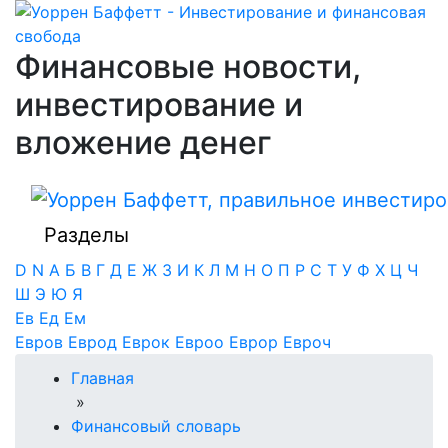
Финансовые новости,
инвестирование и
вложение денег
Разделы
D
N
А
Б
В
Г
Д
Е
Ж
З
И
К
Л
М
Н
О
П
Р
С
Т
У
Ф
Х
Ц
Ч
Ш
Э
Ю
Я
Ев
Ед
Ем
Евров
Еврод
Еврок
Евроо
Еврор
Евроч
Главная
»
Финансовый словарь