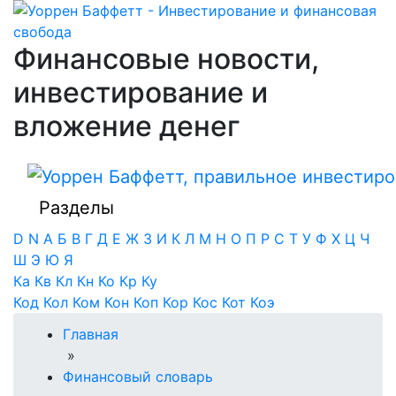
Финансовые новости,
инвестирование и
вложение денег
Разделы
D
N
А
Б
В
Г
Д
Е
Ж
З
И
К
Л
М
Н
О
П
Р
С
Т
У
Ф
Х
Ц
Ч
Ш
Э
Ю
Я
Ка
Кв
Кл
Кн
Ко
Кр
Ку
Код
Кол
Ком
Кон
Коп
Кор
Кос
Кот
Коэ
Главная
»
Финансовый словарь