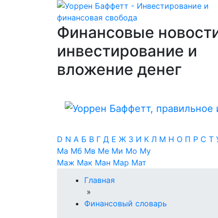
Финансовые новости
инвестирование и
вложение денег
D
N
А
Б
В
Г
Д
Е
Ж
З
И
К
Л
М
Н
О
П
Р
С
Т
Ма
Мб
Мв
Ме
Ми
Мо
Му
Маж
Мак
Ман
Мар
Мат
Главная
»
Финансовый словарь