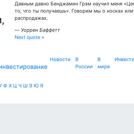
Давным давно Бенджамин Грэм научил меня «Цена
то, что ты получаешь». Говорим мы о носках или
,
распродажах.
—
Уоррен Баффетт
Next quote »
Новости
В
В
Инвест
России
мире
У
Ф
Х
Ц
Ч
Ш
Э
Ю
Я