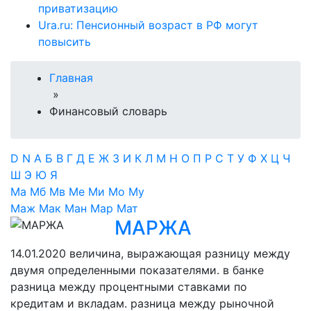
приватизацию
Ura.ru: Пенсионный возраст в РФ могут
повысить
Главная
»
Финансовый словарь
D
N
А
Б
В
Г
Д
Е
Ж
З
И
К
Л
М
Н
О
П
Р
С
Т
У
Ф
Х
Ц
Ч
Ш
Э
Ю
Я
Ма
Мб
Мв
Ме
Ми
Мо
Му
Маж
Мак
Ман
Мар
Мат
МАРЖА
14.01.2020
величина, выражающая разницу между
двумя определенными показателями. в банке
разница между процентными ставками по
кредитам и вкладам. разница между рыночной