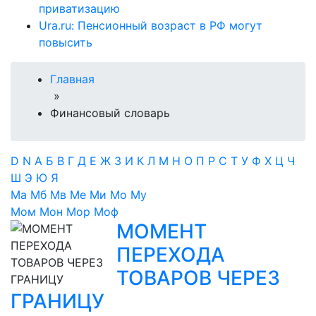
приватизацию
Ura.ru: Пенсионный возраст в РФ могут
повысить
Главная
»
Финансовый словарь
D
N
А
Б
В
Г
Д
Е
Ж
З
И
К
Л
М
Н
О
П
Р
С
Т
У
Ф
Х
Ц
Ч
Ш
Э
Ю
Я
Ма
Мб
Мв
Ме
Ми
Мо
Му
Мом
Мон
Мор
Моф
МОМЕНТ
ПЕРЕХОДА
ТОВАРОВ ЧЕРЕЗ
ГРАНИЦУ