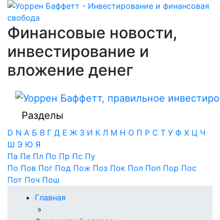
Финансовые новости,
инвестирование и
вложение денег
Разделы
D
N
А
Б
В
Г
Д
Е
Ж
З
И
К
Л
М
Н
О
П
Р
С
Т
У
Ф
Х
Ц
Ч
Ш
Э
Ю
Я
Па
Пе
Пл
По
Пр
Пс
Пу
По
Пов
Пог
Под
Пож
Поз
Пок
Пол
Поп
Пор
Пос
Пот
Поч
Пош
Главная
»