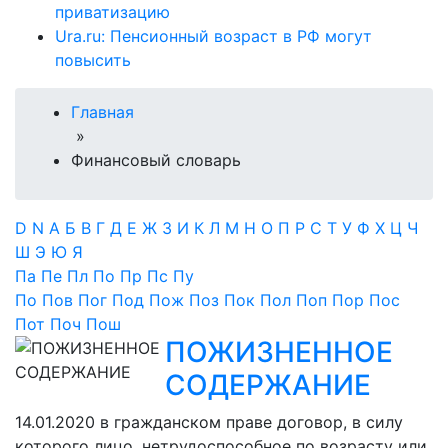
приватизацию
Ura.ru: Пенсионный возраст в РФ могут
повысить
Главная
»
Финансовый словарь
D
N
А
Б
В
Г
Д
Е
Ж
З
И
К
Л
М
Н
О
П
Р
С
Т
У
Ф
Х
Ц
Ч
Ш
Э
Ю
Я
Па
Пе
Пл
По
Пр
Пс
Пу
По
Пов
Пог
Под
Пож
Поз
Пок
Пол
Поп
Пор
Пос
Пот
Поч
Пош
ПОЖИЗНЕННОЕ
СОДЕРЖАНИЕ
14.01.2020
в гражданском праве договор, в силу
которого лицо, нетрудоспособное по возрасту или