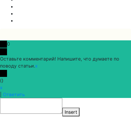
0
Оставьте комментарий! Напишите, что думаете по
поводу статьи.
x
(
)
x
|
Ответить
Insert