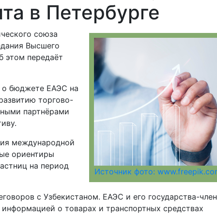
та в Петербурге
ического союза
едания Высшего
б этом передаёт
 о бюджете ЕАЭС на
развитию торгово-
вными партнёрами
иву.
ния международной
вые ориентиры
астниц на период
Источник фото: www.freepik.c
еговоров с Узбекистаном. ЕАЭС и его государства-чле
 информацией о товарах и транспортных средствах