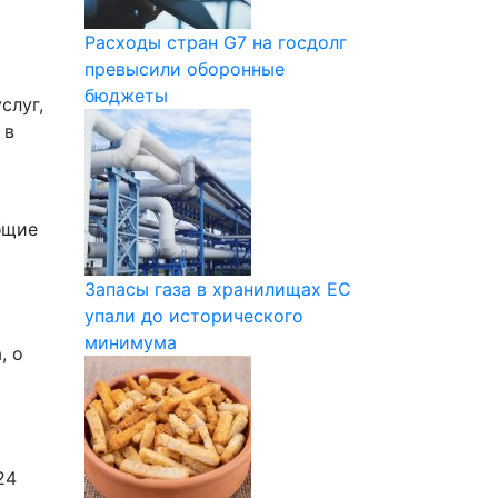
Расходы стран G7 на госдолг
превысили оборонные
бюджеты
слуг,
 в
бщие
Запасы газа в хранилищах ЕС
упали до исторического
минимума
, о
24