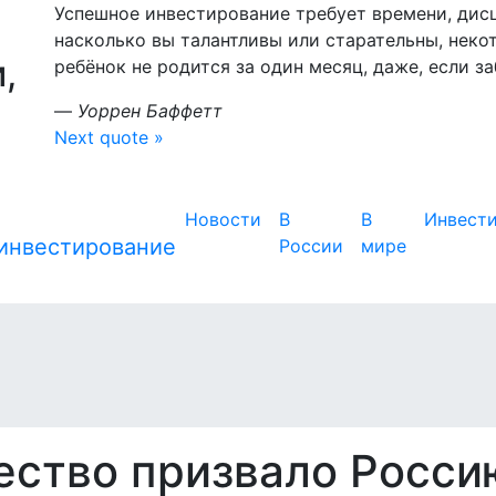
Успешное инвестирование требует времени, дис
насколько вы талантливы или старательны, неко
,
ребёнок не родится за один месяц, даже, если з
—
Уоррен Баффетт
Next quote »
Новости
В
В
Инвест
России
мире
ство призвало Росси