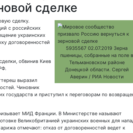
новой сделке
овую сделку.
ций с российских
мещение украинских
жку договоренностей
5935567 02.07.2019 Зерна
пшеницы, собранные на поле 
 сделки, обвинив Киев
Тельмановском районе
РФ.
Донецкой области. Сергей
Аверин / РИА Новости
ттереш выразил
остей. Чиновник
их государств и приступил к переговорам по возвращ
ризывает МИД Франции. В Министерстве называют
отовке Великобританией украинских военных для напа
арижа отмечают: отказ от договоренностей ведет к