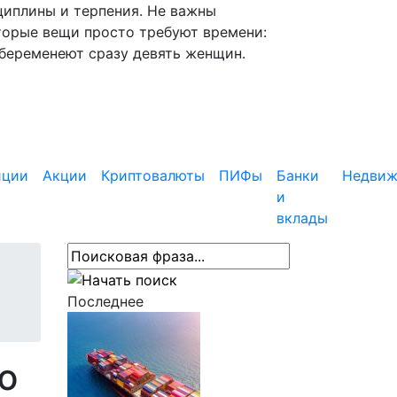
циплины и терпения. Не важны
торые вещи просто требуют времени:
абеременеют сразу девять женщин.
иции
Акции
Криптовалюты
ПИФы
Банки
Недвиж
и
вклады
Последнее
ю