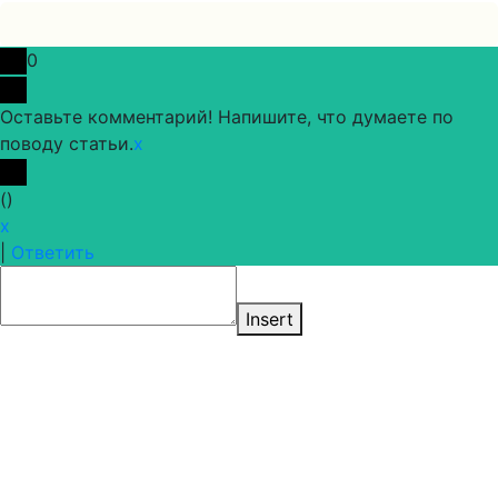
0
Оставьте комментарий! Напишите, что думаете по
поводу статьи.
x
(
)
x
|
Ответить
Insert