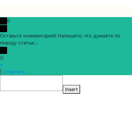
0
Оставьте комментарий! Напишите, что думаете по
поводу статьи.
x
(
)
x
|
Ответить
Insert