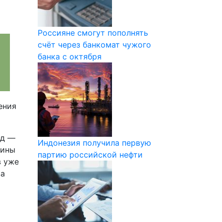
Россияне смогут пополнять
счёт через банкомат чужого
банка с октября
ения
рд —
Индонезия получила первую
лины
партию российской нефти
в уже
за