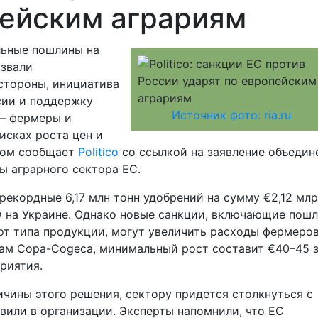
пейским аграриям
льные пошлины на
ызвали
стороны, инициатива
сии и поддержку
Источник фото: ria.ru
 — фермеры и
сках роста цен и
том сообщает
Politico
со ссылкой на заявление объедин
ы аграрного сектора ЕС.
рекордные 6,17 млн тонн удобрений на сумму €2,12 мл
Ф на Украине. Однако новые санкции, включающие пош
 от типа продукции, могут увеличить расходы фермеро
зам Copa-Cogeca, минимальный рост составит €40–45 
приятия.
чины этого решения, сектору придется столкнуться с
или в организации. Эксперты напомнили, что ЕС