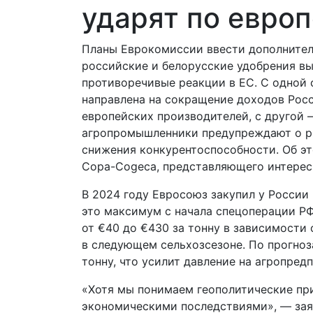
ударят по евро
Планы Еврокомиссии ввести дополните
российские и белорусские удобрения в
противоречивые реакции в ЕС. С одной 
направлена на сокращение доходов Рос
европейских производителей, с другой
агропромышленники предупреждают о ри
снижения конкурентоспособности. Об э
Copa-Cogeca, представляющего интерес
В 2024 году Евросоюз закупил у России 
это максимум с начала спецоперации Р
от €40 до €430 за тонну в зависимости
в следующем сельхозсезоне. По прогно
тонну, что усилит давление на агропред
«Хотя мы понимаем геополитические при
экономическими последствиями», — заяв