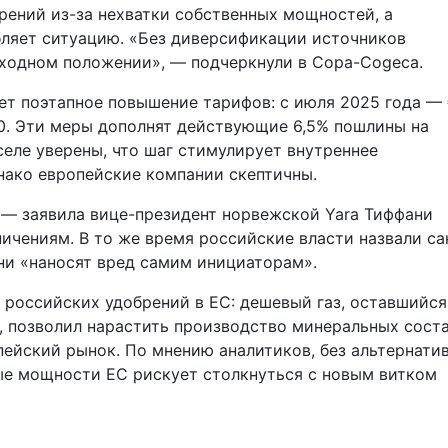
рений из-за нехватки собственных мощностей, а
бляет ситуацию. «Без диверсификации источников
ходном положении», — подчеркнули в Copa-Cogeca.
т поэтапное повышение тарифов: с июля 2025 года —
430. Эти меры дополнят действующие 6,5% пошлины на
еле уверены, что шаг стимулирует внутреннее
нако европейские компании скептичны.
 — заявила вице-президент норвежской Yara Тиффани
ничениям. В то же время российские власти назвали с
ни «наносят вред самим инициаторам».
российских удобрений в ЕС: дешевый газ, оставшийся
, позволил нарастить производство минеральных соста
ейский рынок. По мнению аналитиков, без альтернати
ые мощности ЕС рискует столкнуться с новым витком