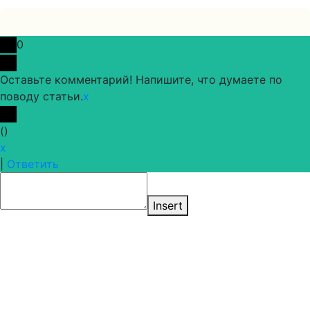
0
Оставьте комментарий! Напишите, что думаете по
поводу статьи.
x
(
)
x
|
Ответить
Insert