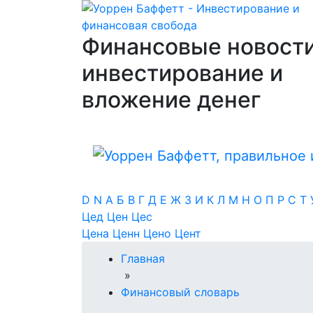
Финансовые новости
инвестирование и
вложение денег
D
N
А
Б
В
Г
Д
Е
Ж
З
И
К
Л
М
Н
О
П
Р
С
Т
Цед
Цен
Цес
Цена
Ценн
Цено
Цент
Главная
»
Финансовый словарь