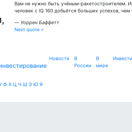
Вам не нужно быть учёным-ракетостроителем. Ин
человек с IQ 160 добьётся больших успехов, чем ч
,
—
Уоррен Баффетт
Next quote »
Новости
В
В
Инвест
России
мире
У
Ф
Х
Ц
Ч
Ш
Э
Ю
Я