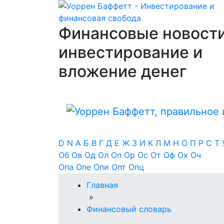
Финансовые новости
инвестирование и
вложение денег
D
N
А
Б
В
Г
Д
Е
Ж
З
И
К
Л
М
Н
О
П
Р
С
Т
Об
Ов
Од
Ол
Оп
Ор
Ос
От
Оф
Ох
Оч
Опа
Опе
Опи
Опт
Опц
Главная
»
Финансовый словарь