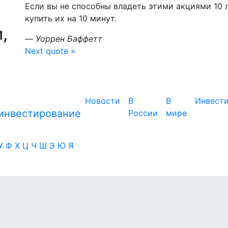
Если вы не способны владеть этими акциями 10 л
купить их на 10 минут.
,
—
Уоррен Баффетт
Next quote »
Новости
В
В
Инвест
России
мире
У
Ф
Х
Ц
Ч
Ш
Э
Ю
Я