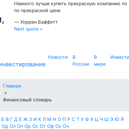
Намного лучше купить прекрасную компанию по
по прекрасной цене.
,
—
Уоррен Баффетт
Next quote »
Новости
В
В
Инвест
России
мире
Главная
»
Финансовый словарь
А
Б
В
Г
Д
Е
Ж
З
И
К
Л
М
Н
О
П
Р
С
Т
У
Ф
Х
Ц
Ч
Ш
Э
Ю
Я
в
Од
Ол
Оп
Ор
Ос
От
Оф
Ох
Оч