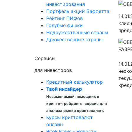
инвестирования
Портфель акций Баффетта
14.01
Рейтинг ПИФов
клиен
Голубые фишки
преде
Недружественные страны
Дружественные страны
Сервисы
14.01
для инвесторов
неско
текущ
Кредитный калькулятор
креди
Твой инсайдер
Незаменимый помощник в
крипто-трейдинге, сервис для
анализа рынка криптовалют.
Курсы криптовалют
онлайн
Bitok.News - Новости