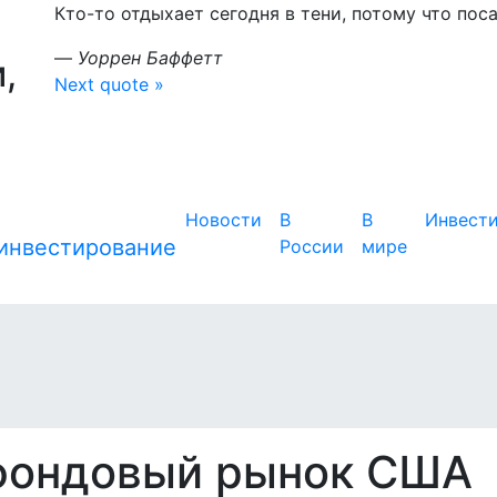
Кто-то отдыхает сегодня в тени, потому что пос
—
Уоррен Баффетт
,
Next quote »
Новости
В
В
Инвест
России
мире
 фондовый рынок США