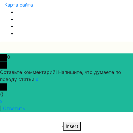
Карта сайта
0
Оставьте комментарий! Напишите, что думаете по
поводу статьи.
x
(
)
x
|
Ответить
Insert