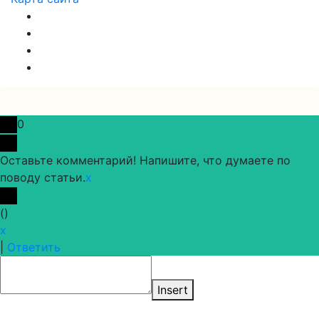
0
Оставьте комментарий! Напишите, что думаете по
поводу статьи.
x
(
)
x
|
Ответить
Insert