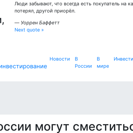
Люди забывают, что всегда есть покупатель на к
потерял, другой приорёл.
,
—
Уоррен Баффетт
Next quote »
Новости
В
В
Инвест
России
мире
оссии могут сместить