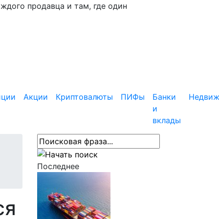
аждого продавца и там, где один
иции
Акции
Криптовалюты
ПИФы
Банки
Недвиж
и
вклады
Последнее
ся