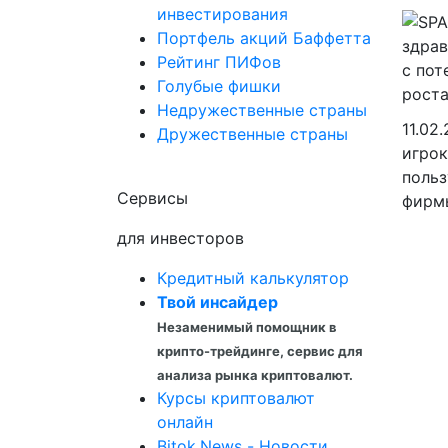
инвестирования
Портфель акций Баффетта
Рейтинг ПИФов
Голубые фишки
Недружественные страны
11.02
Дружественные страны
игрок
поль
Сервисы
фирмы
для инвесторов
Кредитный калькулятор
Твой инсайдер
Незаменимый помощник в
крипто-трейдинге, сервис для
анализа рынка криптовалют.
Курсы криптовалют
онлайн
Bitok.News - Новости