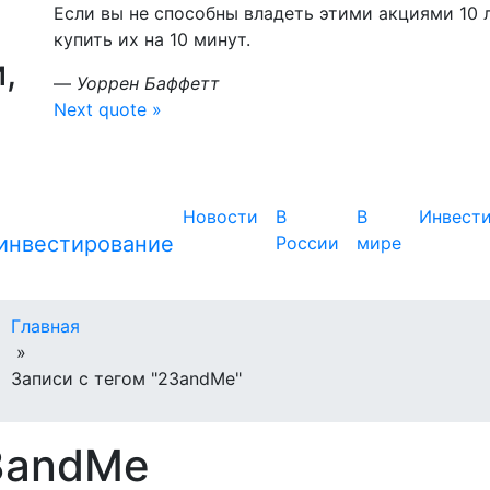
Если вы не способны владеть этими акциями 10 л
купить их на 10 минут.
,
—
Уоррен Баффетт
Next quote »
Новости
В
В
Инвест
России
мире
Главная
»
Записи с тегом "23andMe"
3andMe